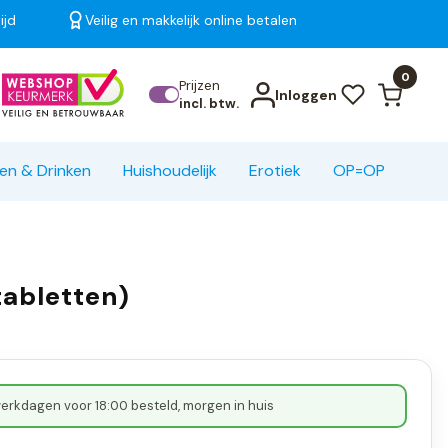
ijd
Veilig en makkelijk online betalen
Bekijk alle resultaten
0
Prijzen
Inloggen
incl. btw.
en & Drinken
Huishoudelijk
Erotiek
OP=OP
tabletten)
erkdagen voor 18:00 besteld, morgen in huis