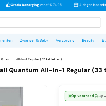
Gratis bezorging
vanaf € 74,95
14 dagen bedenkt
ementen
Zwanger & Baby
Verzorging
Beauty
Et
 Quantum All-In-1 Regular (33 tabletten)
ll Quantum All-In-1 Regular (33 
Op voorraad
·
Op w