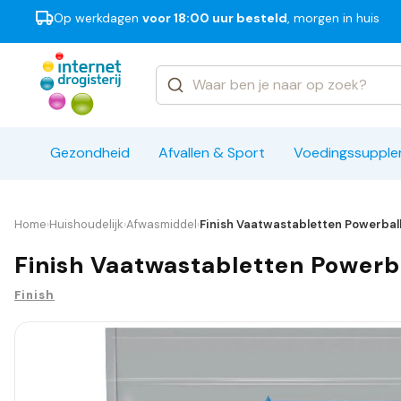
Op werkdagen
voor 18:00 uur besteld
, morgen in huis
Categorieën
Merken
Gezondheid
Afvallen & Sport
Voedingssuppl
Home
Huishoudelijk
Afwasmiddel
Finish Vaatwastabletten Powerball
›
›
›
Finish Vaatwastabletten Powerba
Finish