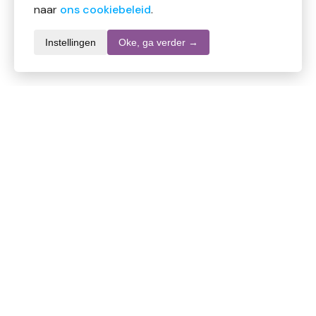
naar
ons cookiebeleid
.
Instellingen
Oke, ga verder →
Informatie over dit product
Merk
Finish
SKU
DW10623
EAN
8720065006107
Inhoud
45 tabletten
Stel een vraag over dit product