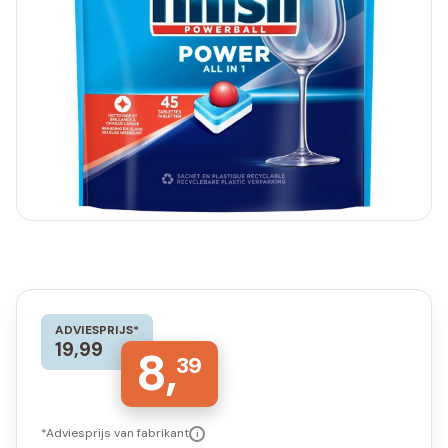
ADVIESPRIJS*
19,99
8,
39
*Adviesprijs van fabrikant
i