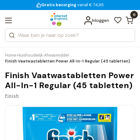
Gratis bezorging
voor 18:00 uur besteld
14 dagen bedenktijd
vanaf € 74,95
Bekijk alle resultaten
Zoeken
0
Categorieën
Inloggen
Merken
Home
Huishoudelijk
Afwasmiddel
›
›
›
Finish Vaatwastabletten Power All-In-1 Regular (45 tabletten)
Finish Vaatwastabletten Power
All-In-1 Regular (45 tabletten)
Finish