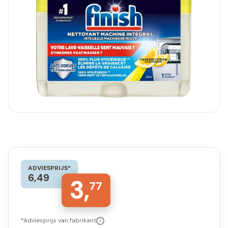
ADVIESPRIJS*
6,49
3,
77
*Adviesprijs van fabrikant
i