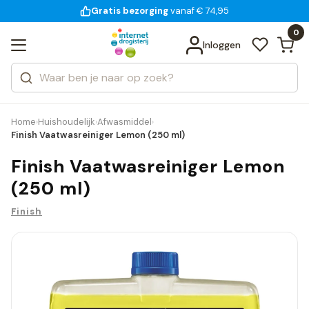
Gratis bezorging
voor 18:00 uur besteld
14 dagen bedenktijd
vanaf € 74,95
Bekijk alle resultaten
Zoeken
0
Categorieën
Inloggen
Merken
Home
Huishoudelijk
Afwasmiddel
›
›
›
Finish Vaatwasreiniger Lemon (250 ml)
Finish Vaatwasreiniger Lemon
(250 ml)
Finish