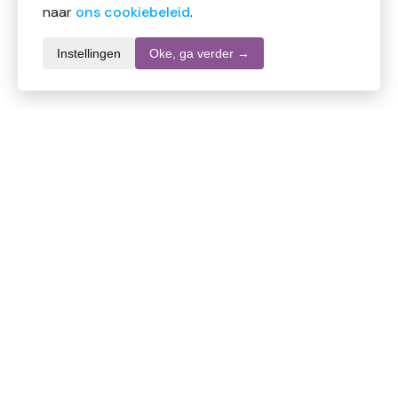
naar
ons cookiebeleid
.
Instellingen
Oke, ga verder →
Informatie over dit product
Merk
Finish
SKU
DW10621
EAN
8720065008330
Inhoud
250 ml
Stel een vraag over dit product