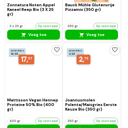
Zonnatura Noten Appel
Bauck Mühle Glutenvrije
Kaneel Reep Bio (3 X 25
Pizzamix (350 gr)
gr)
3 x 25 gr
Op voorraad
350 gr
Op voorraad
Voeg toe
Voeg toe
ADVIESPRIJS
ADVIESPRIJS
19,95
2,93
17,
2,
57
75
Mattisson Vegan Hennep
Joannusmolen
Proteine 50% Bio (400
Polenta/Maisgries Eerste
gr)
Keuze Bio (350 gr)
400 gr
Op voorraad
350 gr
Op voorraad