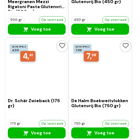
Meergranen Mezzi
Glutenvrij Bio (450 gr)
Rigatoni Pasta Glutenvrij
Bio (500 gr)
500 gr
Op voorraad
450 gr
Op voorraad
Voeg toe
Voeg toe
ADVIESPRIJS
ADVIESPRIJS
4,59
7,69
4,
7,
41
58
Dr. Schär Zwieback (175
De Halm Boekweitvlokken
gr)
Glutenvrij Bio (750 gr)
175 gr
Op voorraad
750 gr
Op voorraad
Voeg toe
Voeg toe