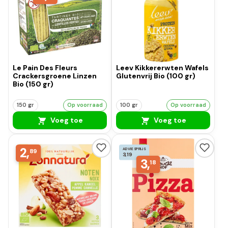
Le Pain Des Fleurs
Leev Kikkererwten Wafels
Crackersgroene Linzen
Glutenvrij Bio (100 gr)
Bio (150 gr)
150 gr
Op voorraad
100 gr
Op voorraad
Voeg toe
Voeg toe
2,
ADVIESPRIJS
89
3,19
3,
18