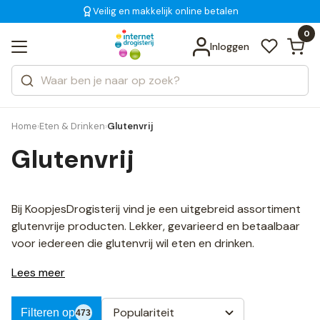
Op werkdagen
Veilig en makkelijk online betalen
Gratis bezorging
voor 18:00 uur besteld
, morgen in huis
Bekijk alle resultaten
Zoeken
0
Categorieën
Inloggen
Merken
Home
Eten & Drinken
Glutenvrij
›
›
Glutenvrij
Bij KoopjesDrogisterij vind je een uitgebreid assortiment
glutenvrije producten. Lekker, gevarieerd en betaalbaar
voor iedereen die glutenvrij wil eten en drinken.
Lees meer
Populariteit
Filteren op
473