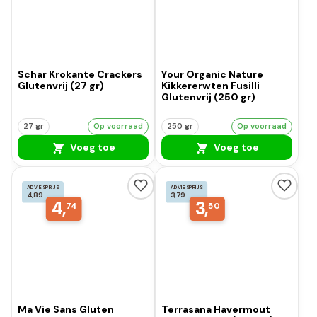
Schar Krokante Crackers
Your Organic Nature
Glutenvrij (27 gr)
Kikkererwten Fusilli
Glutenvrij (250 gr)
27 gr
Op voorraad
250 gr
Op voorraad
Voeg toe
Voeg toe
ADVIESPRIJS
ADVIESPRIJS
4,89
3,79
4,
3,
74
50
Ma Vie Sans Gluten
Terrasana Havermout