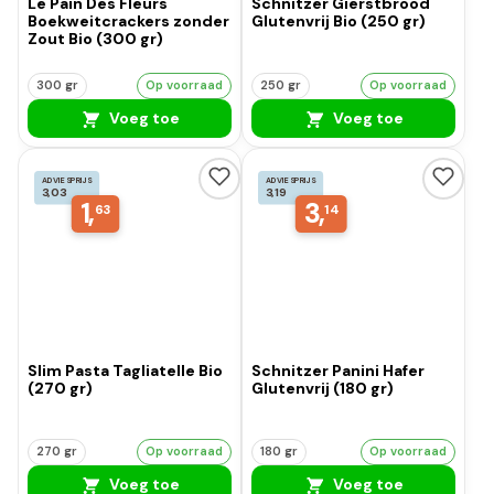
Le Pain Des Fleurs
Schnitzer Gierstbrood
Boekweitcrackers zonder
Glutenvrij Bio (250 gr)
Zout Bio (300 gr)
300 gr
Op voorraad
250 gr
Op voorraad
Voeg toe
Voeg toe
ADVIESPRIJS
ADVIESPRIJS
3,03
3,19
1,
3,
63
14
Slim Pasta Tagliatelle Bio
Schnitzer Panini Hafer
(270 gr)
Glutenvrij (180 gr)
270 gr
Op voorraad
180 gr
Op voorraad
Voeg toe
Voeg toe