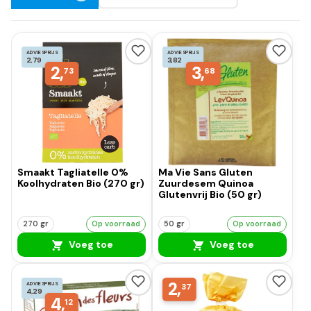
ADVIESPRIJS
ADVIESPRIJS
2,79
3,82
2,
3,
73
68
Smaakt Tagliatelle 0%
Ma Vie Sans Gluten
Koolhydraten Bio (270 gr)
Zuurdesem Quinoa
Glutenvrij Bio (50 gr)
270 gr
Op voorraad
50 gr
Op voorraad
Voeg toe
Voeg toe
2,
ADVIESPRIJS
37
4,29
4,
12