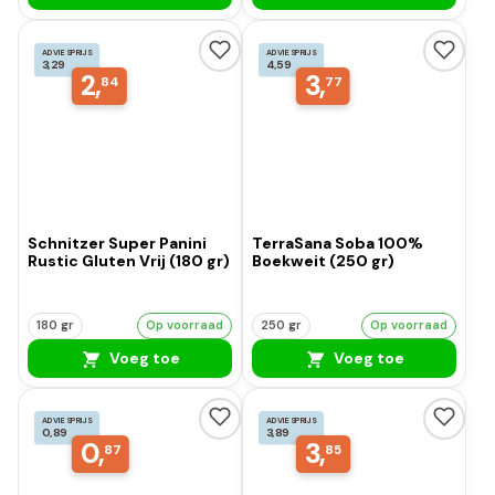
ADVIESPRIJS
ADVIESPRIJS
3,29
4,59
2,
3,
84
77
Schnitzer Super Panini
TerraSana Soba 100%
Rustic Gluten Vrij (180 gr)
Boekweit (250 gr)
180 gr
Op voorraad
250 gr
Op voorraad
Voeg toe
Voeg toe
ADVIESPRIJS
ADVIESPRIJS
0,89
3,89
0,
3,
87
85