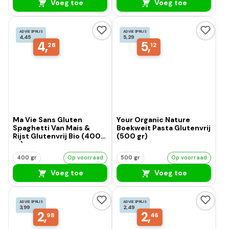
Voeg toe
Voeg toe
ADVIESPRIJS
ADVIESPRIJS
4,45
5,29
4,
5,
28
12
Ma Vie Sans Gluten
Your Organic Nature
Spaghetti Van Mais &
Boekweit Pasta Glutenvrij
Rijst Glutenvrij Bio (400
(500 gr)
gr)
400 gr
Op voorraad
500 gr
Op voorraad
Voeg toe
Voeg toe
ADVIESPRIJS
ADVIESPRIJS
3,99
2,49
2,
2,
98
46