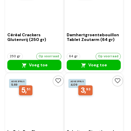
Céréal Crackers
Damhertgroentebouillon
Glutenvrij (250 gr)
Tablet Zoutarm (64 gr)
250 gr
Op voorraad
64 gr
Op voorraad
Voeg toe
Voeg toe
ADVIESPRIJS
ADVIESPRIJS
5,69
4,09
5,
3,
51
93