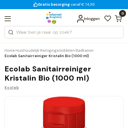
Gratis bezorging
voor 18:00 uur besteld
14 dagen bedenktijd
Bekijk alle resultaten
Zoeken
0
Categorieën
Inloggen
Merken
Home
Huishoudelijk
Reinigingsmiddelen
Badkamer
›
›
›
›
Ecolab Sanitairreiniger Kristalin Bio (1000 ml)
Ecolab Sanitairreiniger
Kristalin Bio (1000 ml)
Ecolab