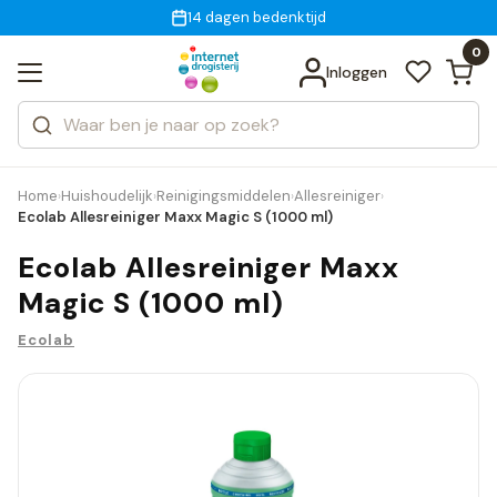
Gratis bezorging
voor 18:00 uur besteld
14 dagen bedenktijd
Bekijk alle resultaten
Zoeken
0
Categorieën
Inloggen
Merken
Home
Huishoudelijk
Reinigingsmiddelen
Allesreiniger
›
›
›
›
Ecolab Allesreiniger Maxx Magic S (1000 ml)
Ecolab Allesreiniger Maxx
Magic S (1000 ml)
Ecolab