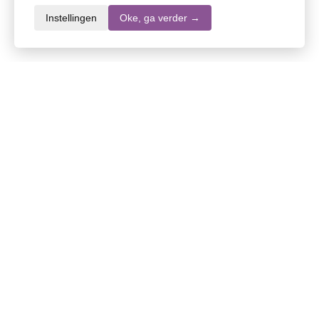
Instellingen
Oke, ga verder →
Informatie over dit product
Merk
Ecolab
SKU
DW10529
EAN
4028159107728
Inhoud
1000 ml
Stel een vraag over dit product
Specifieke vragen over de werking of inhoud van
dit product? Stel uw vragen via