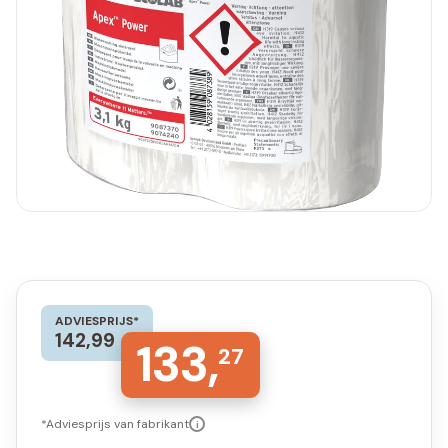
ADVIESPRIJS*
142,99
133,
27
*Adviesprijs van fabrikant
i