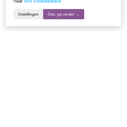
naar
ons cookiebeleid
.
Instellingen
Oke, ga verder →
Informatie over dit product
Merk
Ecolab
SKU
DW10902
EAN
4028159087389
Inhoud
3100 gr
Stel een vraag over dit product
Specifieke vragen over de werking of inhoud van