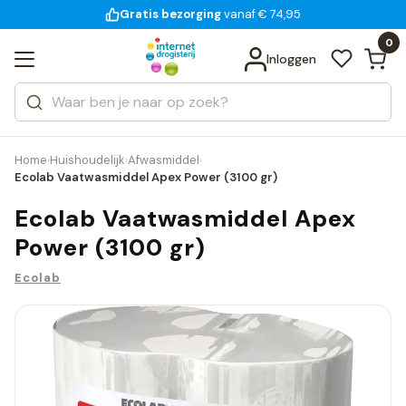
Gratis bezorging
voor 18:00 uur besteld
14 dagen bedenktijd
vanaf € 74,95
Bekijk alle resultaten
Zoeken
0
Categorieën
Inloggen
Merken
Home
Huishoudelijk
Afwasmiddel
›
›
›
Ecolab Vaatwasmiddel Apex Power (3100 gr)
Ecolab Vaatwasmiddel Apex
Power (3100 gr)
Ecolab