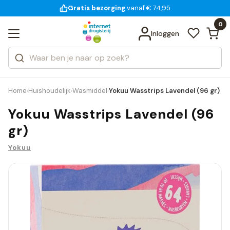
Gratis bezorging
voor 18:00 uur besteld
14 dagen bedenktijd
Bekijk alle resultaten
Zoeken
0
Categorieën
Inloggen
Merken
Home
Huishoudelijk
Wasmiddel
Yokuu Wasstrips Lavendel (96 gr)
›
›
›
Yokuu Wasstrips Lavendel (96
gr)
Yokuu