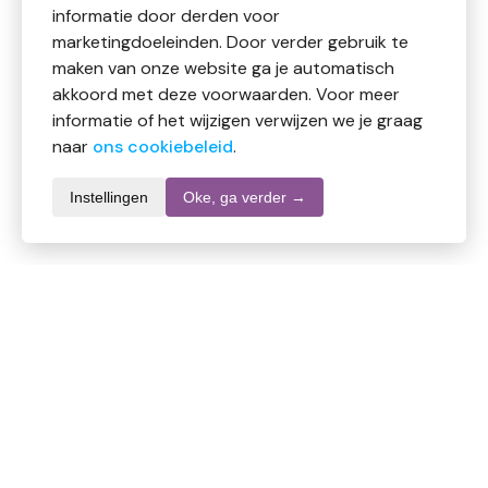
informatie door derden voor
marketingdoeleinden. Door verder gebruik te
maken van onze website ga je automatisch
akkoord met deze voorwaarden. Voor meer
informatie of het wijzigen verwijzen we je graag
naar
ons cookiebeleid
.
Instellingen
Oke, ga verder →
Productomschrijving
Yokuu Wasstrips fresh linnen
Met deze wasstrips – wasmiddeldoekjes wordt de
was doen heel eenvoudig! Voeg een wasstrip toe aan
de was in de machine en start het programma, de