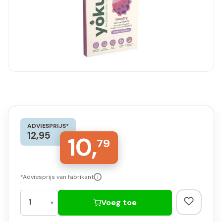
ADVIESPRIJS*
12,95
10,
79
*Adviesprijs van fabrikant
i
Voeg toe