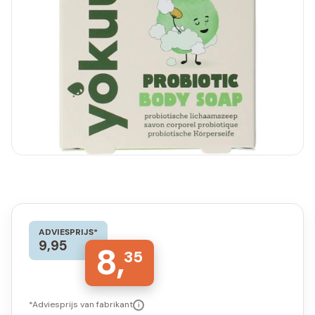
ADVIESPRIJS*
9,95
8,
35
*Adviesprijs van fabrikant
i