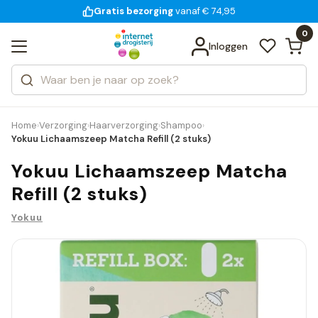
Gratis bezorging
voor 18:00 uur besteld
14 dagen bedenktijd
Bekijk alle resultaten
Zoeken
0
Categorieën
Inloggen
Merken
Home
Verzorging
Haarverzorging
Shampoo
›
›
›
›
Yokuu Lichaamszeep Matcha Refill (2 stuks)
Yokuu Lichaamszeep Matcha
Refill (2 stuks)
Yokuu