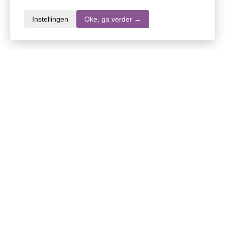
Instellingen
Oke, ga verder →
Productomschrijving
Yokuu Handzeep gifting box
YOKUU handzeep is een zachte, hydraterende zeep
voor happy handen. Vul je glazen fles met
kraantjeswater, drop de parel erin en voed je huid met
YOKUU handzeep. Beschikbaar in drie unieke parfums.
Bevat: 3 glazen flessen, elk goed voor 300ml
Lees meer
Ingrediënten