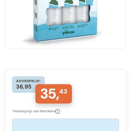
ADVIESPRIJS*
36,95
35,
43
*Adviesprijs van fabrikant
i