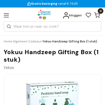
Gratis bezorging
voor 18:00 uur besteld
14 dagen bedenktijd
vanaf € 74,95
Bekijk alle resultaten
Zoeken
0
Categorieën
Inloggen
Merken
Home
Algemeen
Cadeaus
Yokuu Handzeep Gifting Box (1 stuk)
›
›
›
Yokuu Handzeep Gifting Box (1
stuk)
Yokuu