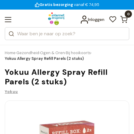
Gratis bezorging
voor 18:00 uur besteld
14 dagen bedenktijd
Bekijk alle resultaten
Zoeken
0
Categorieën
Inloggen
Merken
Home
Gezondheid
Ogen & Oren
Bij hooikoorts
›
›
›
›
Yokuu Allergy Spray Refill Parels (2 stuks)
Yokuu Allergy Spray Refill
Parels (2 stuks)
Yokuu