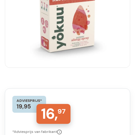
ADVIESPRIJS*
19,95
16,
97
*Adviesprijs van fabrikant
i