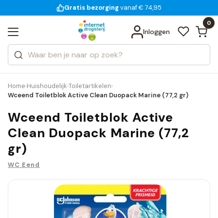
Gratis bezorging
voor 18:00 uur besteld
14 dagen bedenktijd
Bekijk alle resultaten
Zoeken
0
Categorieën
Inloggen
Merken
Home
Huishoudelijk
Toiletartikelen
›
›
›
Wceend Toiletblok Active Clean Duopack Marine (77,2 gr)
Wceend Toiletblok Active
Clean Duopack Marine (77,2
gr)
WC Eend