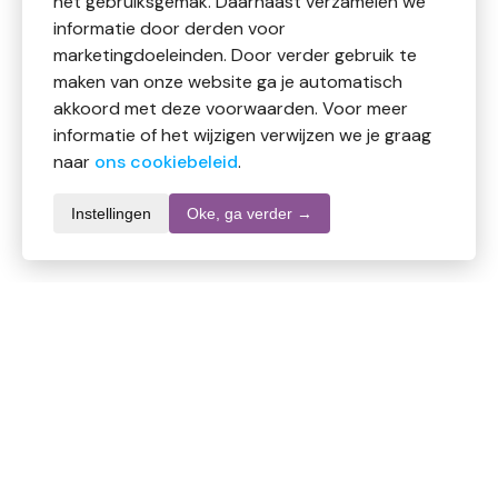
het gebruiksgemak. Daarnaast verzamelen we
informatie door derden voor
marketingdoeleinden. Door verder gebruik te
maken van onze website ga je automatisch
akkoord met deze voorwaarden. Voor meer
informatie of het wijzigen verwijzen we je graag
naar
ons cookiebeleid
.
Instellingen
Oke, ga verder →
Informatie over dit product
Merk
WC Eend
SKU
DW10853