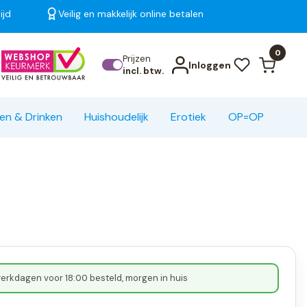
ijd
Veilig en makkelijk online betalen
Bekijk alle resultaten
0
Prijzen
Inloggen
incl. btw.
en & Drinken
Huishoudelijk
Erotiek
OP=OP
erkdagen voor 18:00 besteld, morgen in huis