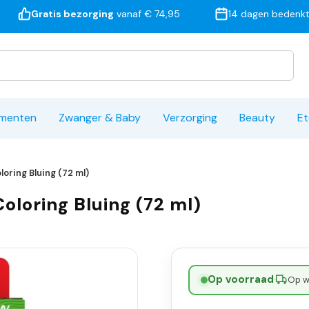
Gratis bezorging
vanaf € 74,95
14 dagen bedenkt
ementen
Zwanger & Baby
Verzorging
Beauty
Et
oring Bluing (72 ml)
loring Bluing (72 ml)
Op voorraad
·
Op w