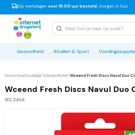
Op werkdagen
voor 18:00 uur besteld
, morgen in huis
Categorieën
Merken
Gezondheid
Afvallen & Sport
Voedingssuppl
Home
Huishoudelijk
Toiletartikelen
Wceend Fresh Discs Navul Duo Col
›
›
›
Wceend Fresh Discs Navul Duo Co
WC Eend