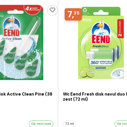
7,
35
ok Active Clean Pine (38
Wc Eend Fresh disk navul duo 
zest (72 ml)
Op voorraad
72 ml
Op vo