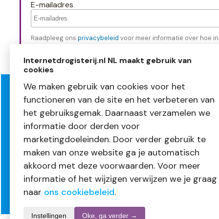
E-mailadres
Raadpleeg ons
privacybeleid
voor meer informatie over hoe in
Internetdrogisterij.nl NL maakt gebruik van
cookies
We maken gebruik van cookies voor het
functioneren van de site en het verbeteren van
Over InternetDrogisterij.nl
Klante
het gebruiksgemak. Daarnaast verzamelen we
Mijn account
Bestellen
informatie door derden voor
Nieuwsbrief
Betalen
Blogs
Levering
marketingdoeleinden. Door verder gebruik te
Vacatures
Retourne
maken van onze website ga je automatisch
Volg ons
Garantie
akkoord met deze voorwaarden. Voor meer
informatie of het wijzigen verwijzen we je graag
naar
ons cookiebeleid
.
Instellingen
Oke, ga verder →