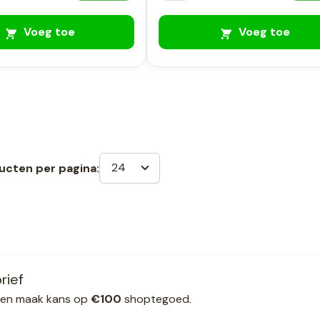
Voeg toe
Voeg toe
24
ucten per pagina:
rief
ef en maak kans op
€100
shoptegoed.