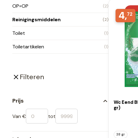
OP=OP
(2)
4,
72
Reinigingsmiddelen
(2)
Toilet
(1)
Toiletartikelen
(1)
Filteren
Prijs
Wc Eend Bl
gr)
Van €
tot
38 gr