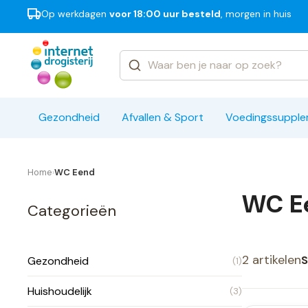
Op werkdagen
voor 18:00 uur besteld
, morgen in huis
Categorieën
Merken
Gezondheid
Afvallen & Sport
Voedingssuppl
Home
WC Eend
›
WC E
Categorieën
2 artikelen
S
Gezondheid
(1)
Huishoudelijk
(3)