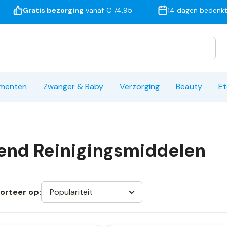
Gratis bezorging
vanaf € 74,95
14 dagen bedenkt
ementen
Zwanger & Baby
Verzorging
Beauty
Et
end Reinigingsmiddelen
Populariteit
orteer op: