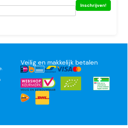
Veilig en makkelijk betalen
e.
n