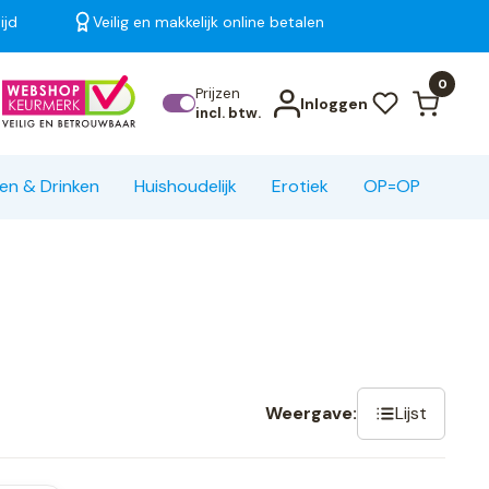
ijd
Veilig en makkelijk online betalen
Bekijk alle resultaten
0
Prijzen
Inloggen
incl. btw.
en & Drinken
Huishoudelijk
Erotiek
OP=OP
Lijst
Weergave: