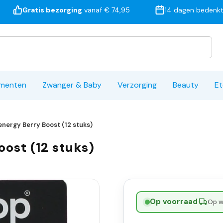
Gratis bezorging
vanaf € 74,95
14 dagen bedenkt
ementen
Zwanger & Baby
Verzorging
Beauty
Et
nergy Berry Boost (12 stuks)
ost (12 stuks)
Op voorraad
·
Op w