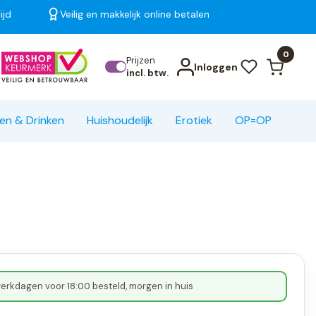
ijd
Veilig en makkelijk online betalen
Bekijk alle resultaten
0
Prijzen
Inloggen
incl. btw.
en & Drinken
Huishoudelijk
Erotiek
OP=OP
erkdagen voor 18:00 besteld, morgen in huis