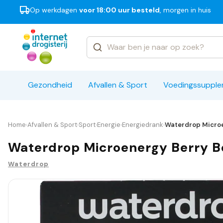
Op werkdagen
voor 18:00 uur besteld
, morgen in huis
Categorieën
Merken
Gezondheid
Afvallen & Sport
Voedingssuppl
Home
Afvallen & Sport
Sport
Energie
Energiedrank
Waterdrop Microe
›
›
›
›
›
Waterdrop Microenergy Berry Bo
Waterdrop