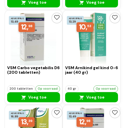
Voeg toe
Voeg toe
ADVIESPRIJS
ADVIESPRIJS
13,49
13,29
12,
10,
98
53
VSM Carbo vegetabilis D6
VSM Arnikind gel kind 0-6
(200 tabletten)
jaar (40 gr)
200 tabletten
Op voorraad
40 gr
Op voorraad
Voeg toe
Voeg toe
ADVIESPRIJS
ADVIESPRIJS
16,89
13,49
13,
12,
39
98