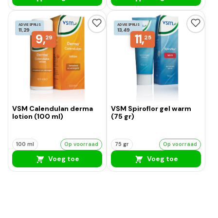
ADVIESPRIJS
ADVIESPRIJS
11,29
13,49
9,
11,
29
25
VSM Calendulan derma
VSM Spiroflor gel warm
lotion (100 ml)
(75 gr)
100 ml
Op voorraad
75 gr
Op voorraad
Voeg toe
Voeg toe