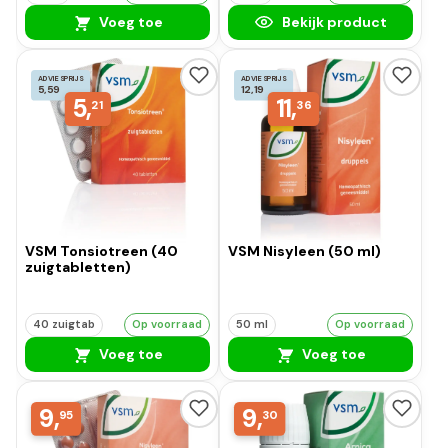
Voeg toe
Bekijk product
ADVIESPRIJS
ADVIESPRIJS
5,59
12,19
5,
11,
21
36
VSM Tonsiotreen (40
VSM Nisyleen (50 ml)
zuigtabletten)
40 zuigtab
Op voorraad
50 ml
Op voorraad
Voeg toe
Voeg toe
9,
9,
95
30