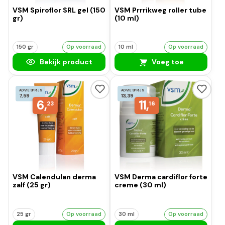
VSM Spiroflor SRL gel (150
VSM Prrrikweg roller tube
gr)
(10 ml)
150 gr
Op voorraad
10 ml
Op voorraad
Bekijk product
Voeg toe
ADVIESPRIJS
ADVIESPRIJS
7,59
13,39
6,
11,
23
16
VSM Calendulan derma
VSM Derma cardiflor forte
zalf (25 gr)
creme (30 ml)
25 gr
Op voorraad
30 ml
Op voorraad