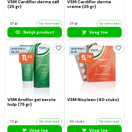
VSM Cardiflor derma zalf
VSM Cardiflor derma
(25 gr)
creme (25 gr)
25 gr
Op voorraad
25 gr
Op voorraad
Bekijk product
Voeg toe
ADVIESPRIJS
ADVIESPRIJS
14,29
6,19
11,
5,
32
78
VSM Arniflor gel eerste
VSM Nisyleen (40 stuks)
hulp (75 gr)
75 gr
Op voorraad
40 stuks
Op voorraad
Voeg toe
Voeg toe