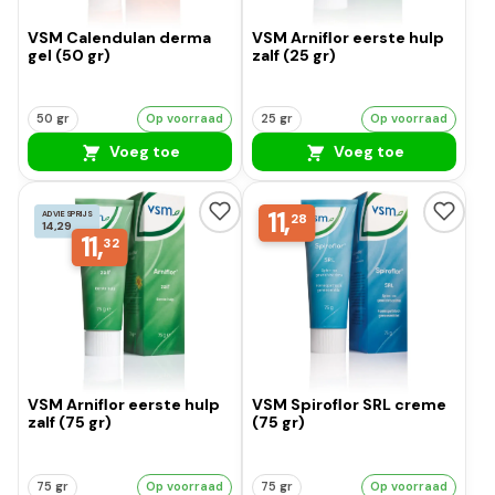
VSM Calendulan derma
VSM Arniflor eerste hulp
gel (50 gr)
zalf (25 gr)
50 gr
Op voorraad
25 gr
Op voorraad
Voeg toe
Voeg toe
11,
ADVIESPRIJS
28
14,29
11,
32
VSM Arniflor eerste hulp
VSM Spiroflor SRL creme
zalf (75 gr)
(75 gr)
75 gr
Op voorraad
75 gr
Op voorraad