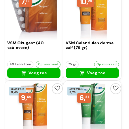
7,
10,
16
29
VSM Okugest (40
VSM Calendulan derma
tabletten)
zalf (75 gr)
40 tabletten
Op voorraad
75 gr
Op voorraad
Voeg toe
Voeg toe
ADVIESPRIJS
ADVIESPRIJS
11,49
8,79
9,
6,
09
81