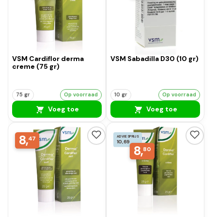
VSM Cardiflor derma
VSM Sabadilla D30 (10 gr)
creme (75 gr)
75 gr
Op voorraad
10 gr
Op voorraad
Voeg toe
Voeg toe
8,
ADVIESPRIJS
47
10,69
8,
80