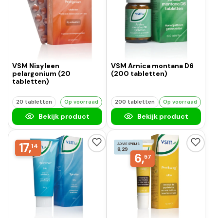
VSM Nisyleen
VSM Arnica montana D6
pelargonium (20
(200 tabletten)
tabletten)
20 tabletten
Op voorraad
200 tabletten
Op voorraad
Bekijk product
Bekijk product
17,
ADVIESPRIJS
14
8,29
6,
57