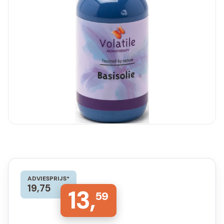
ADVIESPRIJS*
19,75
13,
59