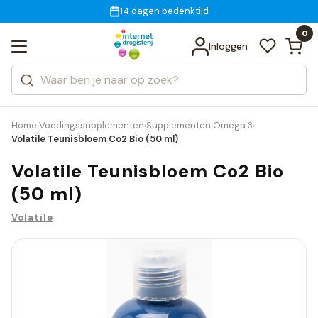
Gratis bezorging
voor 18:00 uur besteld
14 dagen bedenktijd
Bekijk alle resultaten
Zoeken
0
Categorieën
Inloggen
Merken
Home
Voedingssupplementen
Supplementen
Omega 3
›
›
›
›
Volatile Teunisbloem Co2 Bio (50 ml)
Volatile Teunisbloem Co2 Bio
(50 ml)
Volatile