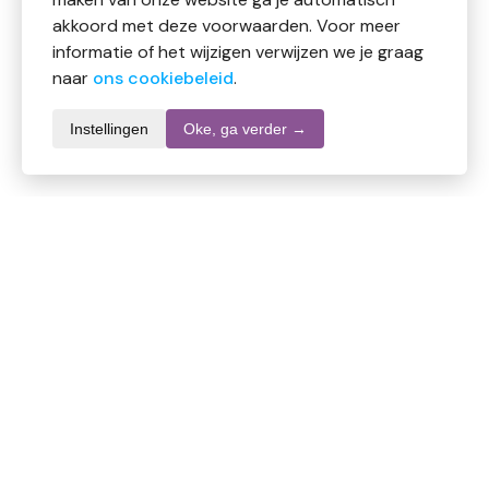
akkoord met deze voorwaarden. Voor meer
informatie of het wijzigen verwijzen we je graag
naar
ons cookiebeleid
.
Instellingen
Oke, ga verder →
Productomschrijving
Volatile Teunisbloem CO2 Bio is een verzorgende olie
die rijk is aan omega 6-vetzuren en de huid
ondersteunt bij droogheid en irritaties.
Gebruik:
Dagelijks inmasseren op de huid of mengen met
huidverzorgingsproducten.