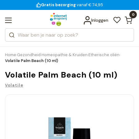
Gratis bezorging
voor 18:00 uur besteld
14 dagen bedenktijd
vanaf € 74,95
Bekijk alle resultaten
Zoeken
0
Categorieën
Inloggen
Merken
Home
Gezondheid
Homeopathie & Kruiden
Etherische oliën
›
›
›
›
Volatile Palm Beach (10 ml)
Volatile Palm Beach (10 ml)
Volatile