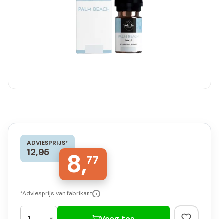
ADVIESPRIJS*
12,95
8,
77
*Adviesprijs van fabrikant
i
Voeg toe