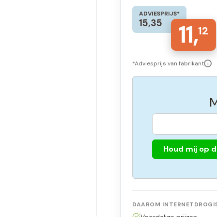
ADVIESPRIJS*
15,35
11,
12
*Adviesprijs van fabrikant
i
M
Houd mij op 
DAAROM INTERNETDROGIS
Voordelige prijzen