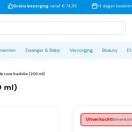
Gratis bezorging
vanaf € 74,95
14 dagen bedenkt
ementen
Zwanger & Baby
Verzorging
Beauty
Et
le rose badolie (200 ml)
0 ml)
Uitverkocht
Binnenkort