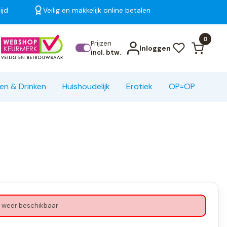
ijd
Veilig en makkelijk online betalen
Bekijk alle resultaten
0
Prijzen
Inloggen
incl. btw.
en & Drinken
Huishoudelijk
Erotiek
OP=OP
 weer beschikbaar