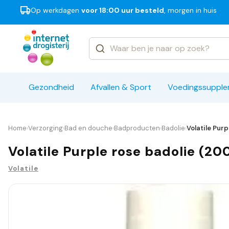
Op werkdagen
voor 18:00 uur besteld
, morgen in huis
Categorieën
Merken
Gezondheid
Afvallen & Sport
Voedingssuppl
Home
Verzorging
Bad en douche
Badproducten
Badolie
Volatile Purp
›
›
›
›
›
Volatile Purple rose badolie (20
Volatile