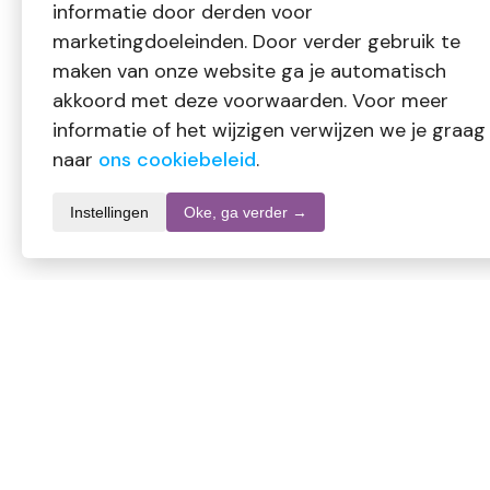
informatie door derden voor
marketingdoeleinden. Door verder gebruik te
maken van onze website ga je automatisch
akkoord met deze voorwaarden. Voor meer
informatie of het wijzigen verwijzen we je graag
naar
ons cookiebeleid
.
Instellingen
Oke, ga verder →
Productomschrijving
Purple Rose Badolie
Deze rijke, voedende en verzorgende badolie is een weldaad v
mineralen, terwijl de essentiële oliën zorgen voor een heerlijk