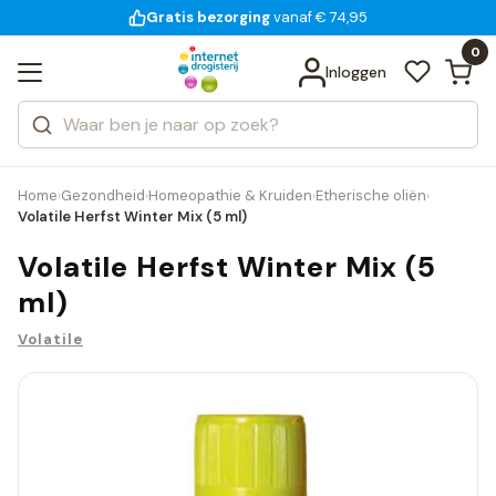
Gratis bezorging
voor 18:00 uur besteld
vanaf € 74,95
Bekijk alle resultaten
Zoeken
0
Categorieën
Inloggen
Merken
Home
Gezondheid
Homeopathie & Kruiden
Etherische oliën
›
›
›
›
Volatile Herfst Winter Mix (5 ml)
Volatile Herfst Winter Mix (5
ml)
Volatile