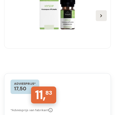
ADVIESPRIJS*
17,50
11,
83
*Adviesprijs van fabrikant
i