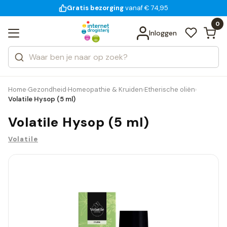
Gratis bezorging
voor 18:00 uur besteld
14 dagen bedenktijd
Bekijk alle resultaten
Zoeken
0
Categorieën
Inloggen
Merken
Home
Gezondheid
Homeopathie & Kruiden
Etherische oliën
›
›
›
›
Volatile Hysop (5 ml)
Volatile Hysop (5 ml)
Volatile