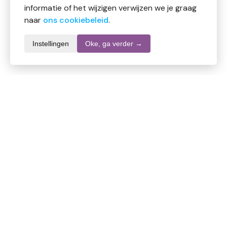
informatie of het wijzigen verwijzen we je graag
naar
ons cookiebeleid
.
Instellingen
Oke, ga verder →
Productomschrijving
Volatile Hysop 5 ml is een verhelderende etherische
olie met een kruidige, frisse geur, die traditioneel
wordt ingezet ter ondersteuning van de luchtwegen
en concentratie.
Ingrediënten:
Hyssopus officinalis (Hysop) olie.
Gebruik: