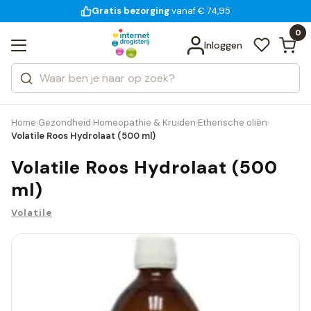
Gratis bezorging
voor 18:00 uur besteld
14 dagen bedenktijd
vanaf € 74,95
Bekijk alle resultaten
Zoeken
0
Categorieën
Inloggen
Merken
Home
Gezondheid
Homeopathie & Kruiden
Etherische oliën
›
›
›
›
Volatile Roos Hydrolaat (500 ml)
Volatile Roos Hydrolaat (500
ml)
Volatile