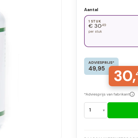
Aantal
1 STUK
€ 30
,49
per stuk
ADVIESPRIJS*
49,95
30,
*Adviesprijs van fabrikant
i