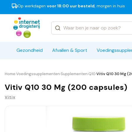
Op werkdagen
voor 18:00 uur besteld
, morgen in huis
Categorieën
Merken
Gezondheid
Afvallen & Sport
Voedingssuppl
Home
Voedingssupplementen
Supplementen
Q10
Vitiv Q10 30 Mg (
›
›
›
›
Vitiv Q10 30 Mg (200 capsules)
Vitiv