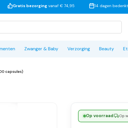
Gratis bezorging
vanaf € 74,95
14 dagen bedenkt
ementen
Zwanger & Baby
Verzorging
Beauty
Et
200 capsules)
Op voorraad
·
Op w