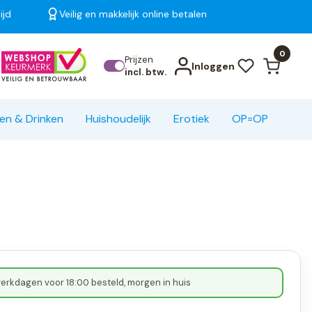
ijd
Veilig en makkelijk online betalen
Bekijk alle resultaten
0
Prijzen
Inloggen
incl. btw.
en & Drinken
Huishoudelijk
Erotiek
OP=OP
erkdagen voor 18:00 besteld, morgen in huis