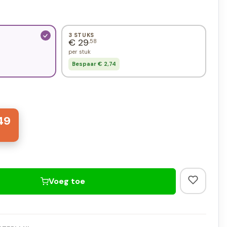
3 STUKS
€ 29
,58
per stuk
Bespaar € 2,74
49
Voeg toe