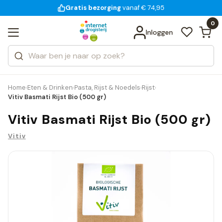
Gratis bezorging
voor 18:00 uur besteld
14 dagen bedenktijd
Bekijk alle resultaten
Zoeken
0
Categorieën
Inloggen
Merken
Home
Eten & Drinken
Pasta, Rijst & Noedels
Rijst
›
›
›
›
Vitiv Basmati Rijst Bio (500 gr)
Vitiv Basmati Rijst Bio (500 gr)
Vitiv