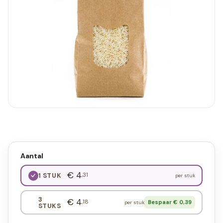
Aantal
€ 4
,31
1 STUK
per stuk
3
€ 4
,18
Bespaar € 0,39
per stuk
STUKS