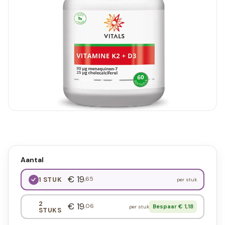
Aantal
€ 19
,65
1 STUK
per stuk
2
€ 19
,06
Bespaar € 1,18
per stuk
STUKS