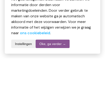
informatie door derden voor
marketingdoeleinden. Door verder gebruik te
maken van onze website ga je automatisch
akkoord met deze voorwaarden. Voor meer
informatie of het wijzigen verwijzen we je graag
naar
ons cookiebeleid
.
Instellingen
Oke, ga verder →
Productomschrijving
De kennis over de belangrijke invloed van vitamine K2
en D3 op onze gezondheid wordt steeds groter.
Vitamine K2 en D3 worden daarom door steeds meer
mensen dagelijks gebruikt, als aanvulling op hun
voeding. In Vitamine K2+D3 van Vitals worden beide