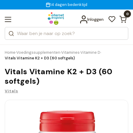
Gratis bezorging
voor 18:00 uur besteld
14 dagen bedenktijd
Bekijk alle resultaten
Zoeken
0
Categorieën
Inloggen
Merken
Home
Voedingssupplementen
Vitamines
Vitamine D
›
›
›
›
Vitals Vitamine K2 + D3 (60 softgels)
Vitals Vitamine K2 + D3 (60
softgels)
Vitals