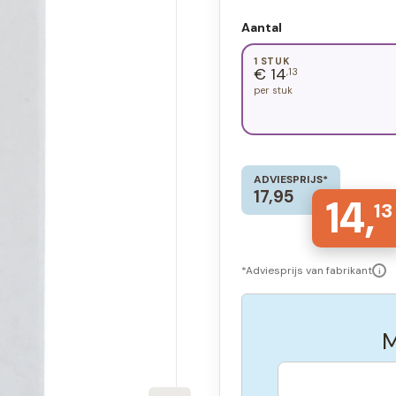
Aantal
1 STUK
€ 14
,13
per stuk
ADVIESPRIJS*
17,95
14,
13
*Adviesprijs van fabrikant
i
M