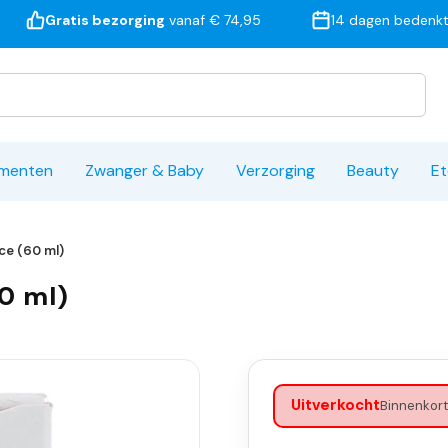
Gratis bezorging
vanaf € 74,95
14 dagen bedenkt
ementen
Zwanger & Baby
Verzorging
Beauty
Et
ce (60 ml)
60 ml)
Uitverkocht
Binnenkort