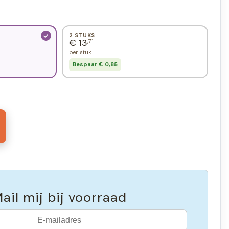
2 STUKS
€ 13
,71
per stuk
Bespaar € 0,85
ail mij bij voorraad