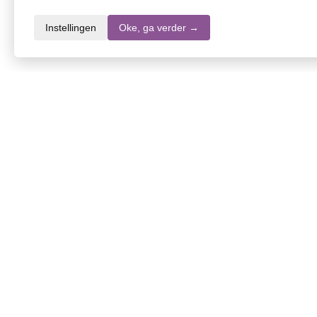
Instellingen
Oke, ga verder →
Waarschuwingen
Informatie over dit product
Merk
SKU
EAN
EAN 2
Inhoud