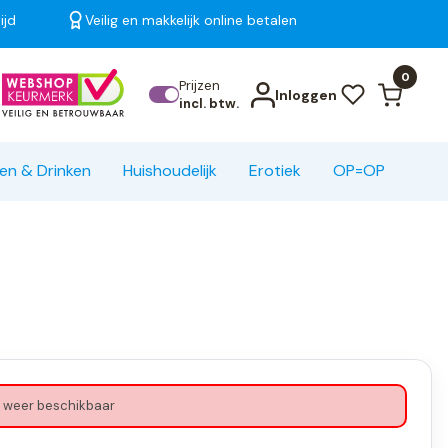
ijd
Veilig en makkelijk online betalen
Bekijk alle resultaten
0
Prijzen
Inloggen
incl. btw.
en & Drinken
Huishoudelijk
Erotiek
OP=OP
 weer beschikbaar