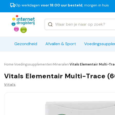
Op werkdagen
voor 18:00 uur besteld
, morgen in huis
Categorieën
Merken
Gezondheid
Afvallen & Sport
Voedingssuppl
Home
Voedingssupplementen
Mineralen
Vitals Elementair Multi-Tra
›
›
›
Vitals Elementair Multi-Trace (
Vitals