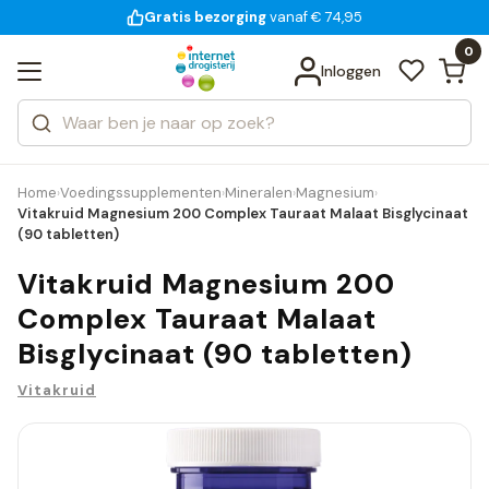
Gratis bezorging
voor 18:00 uur besteld
14 dagen bedenktijd
Bekijk alle resultaten
Zoeken
0
Categorieën
Inloggen
Merken
Home
Voedingssupplementen
Mineralen
Magnesium
›
›
›
›
Vitakruid Magnesium 200 Complex Tauraat Malaat Bisglycinaat
(90 tabletten)
Vitakruid Magnesium 200
Complex Tauraat Malaat
Bisglycinaat (90 tabletten)
Vitakruid