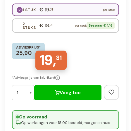
€ 19
,31
1 STUK
per stuk
2
€ 18
,73
Bespaar € 1,16
per stuk
STUKS
ADVIESPRIJS*
25,90
19,
31
*Adviesprijs van fabrikant
i
Voeg toe
Op voorraad
·
Op werkdagen voor 18:00 besteld, morgen in huis