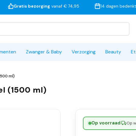
Gratis bezorging
vanaf € 74,95
14 dagen bedenkt
ementen
Zwanger & Baby
Verzorging
Beauty
Et
1500 ml)
el (1500 ml)
Op voorraad
·
Op w