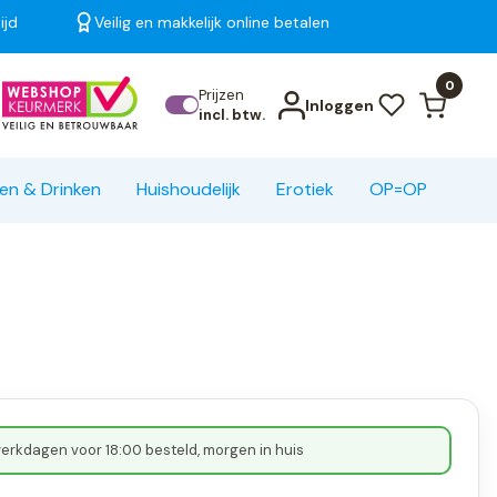
ijd
Veilig en makkelijk online betalen
Bekijk alle resultaten
0
Prijzen
Inloggen
incl. btw.
en & Drinken
Huishoudelijk
Erotiek
OP=OP
erkdagen voor 18:00 besteld, morgen in huis