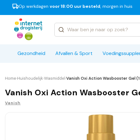
Op werkdagen
voor 18:00 uur besteld
, morgen in huis
Categorieën
Merken
Gezondheid
Afvallen & Sport
Voedingssuppl
Home
Huishoudelijk
Wasmiddel
Vanish Oxi Action Wasbooster Gel (
›
›
›
Vanish Oxi Action Wasbooster G
Vanish