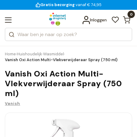
Gratis bezorging
voor 18:00 uur besteld
14 dagen bedenktijd
vanaf € 74,95
Bekijk alle resultaten
Zoeken
0
Categorieën
Inloggen
Merken
Home
Huishoudelijk
Wasmiddel
›
›
›
Vanish Oxi Action Multi-Vlekverwijderaar Spray (750 ml)
Vanish Oxi Action Multi-
Vlekverwijderaar Spray (750
ml)
Vanish