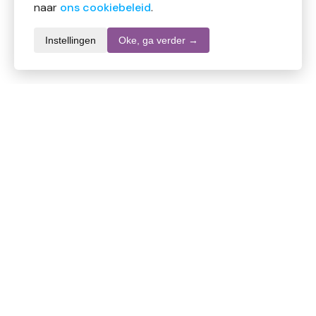
naar
ons cookiebeleid
.
Instellingen
Oke, ga verder →
Informatie over dit product
Merk
Vanish
SKU
DW10804
EAN
5410036501047
Inhoud
750 ml
Stel een vraag over dit product