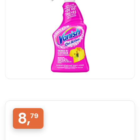
8,
79