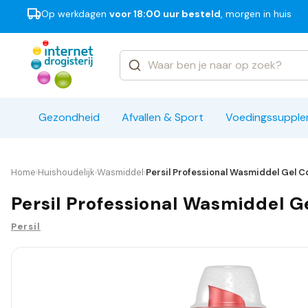
Op werkdagen
voor 18:00 uur besteld
, morgen in huis
Categorieën
Merken
Gezondheid
Afvallen & Sport
Voedingssuppl
Home
Huishoudelijk
Wasmiddel
Persil Professional Wasmiddel Gel 
›
›
›
Persil Professional Wasmiddel 
Persil