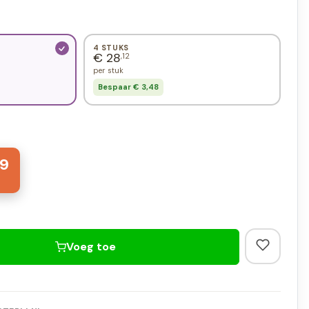
4 STUKS
€ 28
,12
per stuk
Bespaar € 3,48
9
Voeg toe