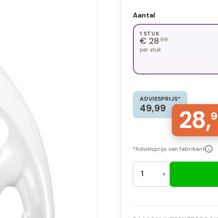
Aantal
1 STUK
€ 28
,99
per stuk
ADVIESPRIJS*
49,99
28,
9
*Adviesprijs van fabrikant
i