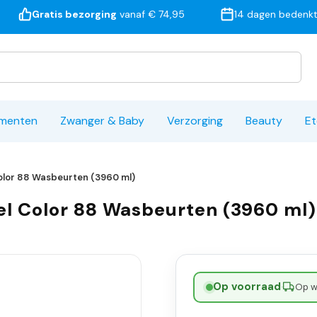
Gratis bezorging
vanaf € 74,95
14 dagen bedenkt
ementen
Zwanger & Baby
Verzorging
Beauty
Et
Color 88 Wasbeurten (3960 ml)
Gel Color 88 Wasbeurten (3960 ml)
Op voorraad
·
Op w