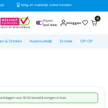
ijd
Veilig en makkelijk online betalen
Bekijk alle resultaten
0
Prijzen
Inloggen
incl. btw.
en & Drinken
Huishoudelijk
Erotiek
OP=OP
erkdagen voor 18:00 besteld, morgen in huis