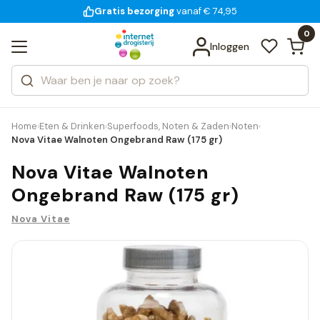
Gratis bezorging
voor 18:00 uur besteld
14 dagen bedenktijd
Bekijk alle resultaten
Zoeken
0
Categorieën
Inloggen
Merken
Home
Eten & Drinken
Superfoods, Noten & Zaden
Noten
›
›
›
›
Nova Vitae Walnoten Ongebrand Raw (175 gr)
Nova Vitae Walnoten
Ongebrand Raw (175 gr)
Nova Vitae