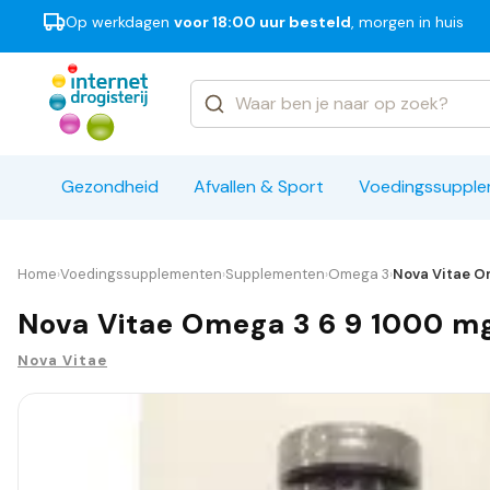
Op werkdagen
voor 18:00 uur besteld
, morgen in huis
Categorieën
Merken
Gezondheid
Afvallen & Sport
Voedingssuppl
Home
Voedingssupplementen
Supplementen
Omega 3
Nova Vitae O
›
›
›
›
Nova Vitae Omega 3 6 9 1000 mg
Nova Vitae