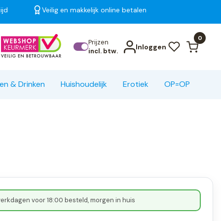
ijd
Veilig en makkelijk online betalen
Bekijk alle resultaten
0
Prijzen
Inloggen
incl. btw.
en & Drinken
Huishoudelijk
Erotiek
OP=OP
erkdagen voor 18:00 besteld, morgen in huis