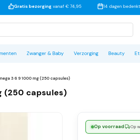
Gratis bezorging
vanaf € 74,95
14 dagen bedenkt
ementen
Zwanger & Baby
Verzorging
Beauty
Et
mega 3 6 9 1000 mg (250 capsules)
 (250 capsules)
Op voorraad
·
Op w