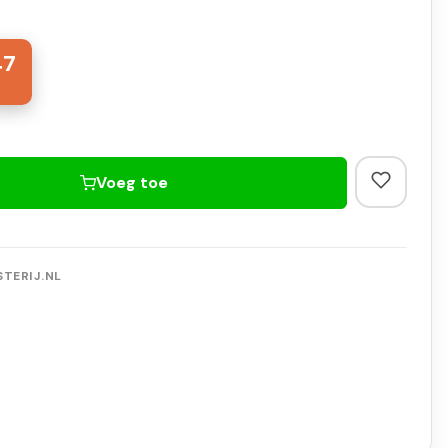
47
Voeg toe
TERIJ.NL