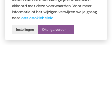
akkoord met deze voorwaarden. Voor meer
informatie of het wijzigen verwijzen we je graag
naar
ons cookiebeleid
.
Instellingen
Oke, ga verder →
Productomschrijving
Kinder probioticum is een zeer goede probioticum
met 5 stammen. De Kinder probioticum is voor
gebruik vanaf het moment van het bijvoeden tot de
leeftijd van plus minus 6 jaar. Daarna kan worden
overgegaan op de probioticum uitgebreide formule.
Kinder probioticum van Nova Vitae is een speciaal
ontwikkelde formule die door een Belgische apotheker
is samengesteld. Voor het beste resultaat geeft u 1