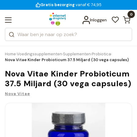
Gratis bezorging
voor 18:00 uur besteld
14 dagen bedenktijd
Bekijk alle resultaten
Zoeken
0
Categorieën
Inloggen
Merken
Home
Voedingssupplementen
Supplementen
Probiotica
›
›
›
›
Nova Vitae Kinder Probioticum 37.5 Miljard (30 vega capsules)
Nova Vitae Kinder Probioticum
37.5 Miljard (30 vega capsules)
Nova Vitae