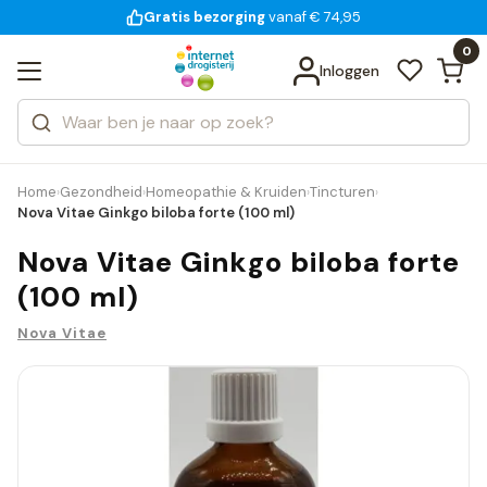
Gratis bezorging
voor 18:00 uur besteld
14 dagen bedenktijd
Bekijk alle resultaten
Zoeken
0
Categorieën
Inloggen
Merken
Home
Gezondheid
Homeopathie & Kruiden
Tincturen
›
›
›
›
Nova Vitae Ginkgo biloba forte (100 ml)
Nova Vitae Ginkgo biloba forte
(100 ml)
Nova Vitae