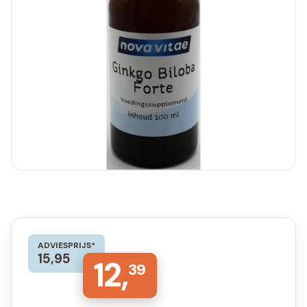
ADVIESPRIJS*
15,95
12,
39