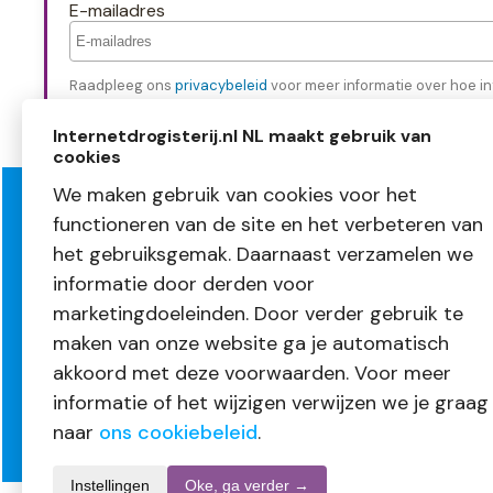
E-mailadres
Raadpleeg ons
privacybeleid
voor meer informatie over hoe in
Internetdrogisterij.nl NL maakt gebruik van
cookies
We maken gebruik van cookies voor het
functioneren van de site en het verbeteren van
Over InternetDrogisterij.nl
Klante
het gebruiksgemak. Daarnaast verzamelen we
Mijn account
Bestellen
informatie door derden voor
Nieuwsbrief
Betalen
Blogs
Levering
marketingdoeleinden. Door verder gebruik te
Vacatures
Retourne
maken van onze website ga je automatisch
Volg ons
Garantie
akkoord met deze voorwaarden. Voor meer
informatie of het wijzigen verwijzen we je graag
naar
ons cookiebeleid
.
Instellingen
Oke, ga verder →