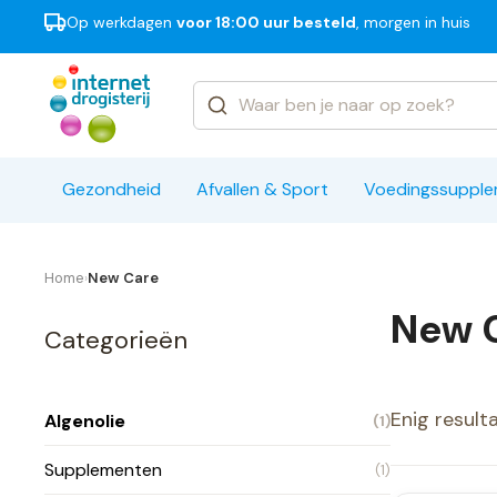
Op werkdagen
voor 18:00 uur besteld
, morgen in huis
Categorieën
Merken
Gezondheid
Afvallen & Sport
Voedingssuppl
Home
New Care
›
New C
Categorieën
Enig result
Algenolie
(1)
Supplementen
(1)