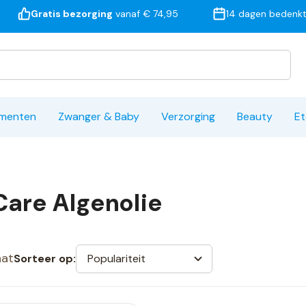
Gratis bezorging
vanaf € 74,95
14 dagen bedenkt
ementen
Zwanger & Baby
Verzorging
Beauty
Et
are Algenolie
aat
Populariteit
Sorteer op: