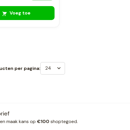
Voeg toe
24
ucten per pagina:
rief
ef en maak kans op
€100
shoptegoed.