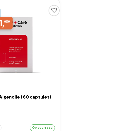
1,
69
Algenolie (60 capsules)
Op voorraad