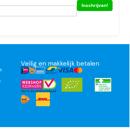
Veilig en makkelijk betalen
e.
n