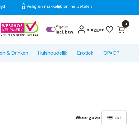
ijd
Veilig en makkelijk online betalen
Bekijk alle resultaten
0
Prijzen
Inloggen
incl. btw.
en & Drinken
Huishoudelijk
Erotiek
OP=OP
Lijst
Weergave: