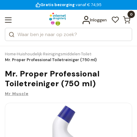
Gratis bezorging
voor 18:00 uur besteld
14 dagen bedenktijd
vanaf € 74,95
Bekijk alle resultaten
Zoeken
0
Categorieën
Inloggen
Merken
Home
Huishoudelijk
Reinigingsmiddelen
Toilet
›
›
›
›
Mr. Proper Professional Toiletreiniger (750 ml)
Mr. Proper Professional
Toiletreiniger (750 ml)
Mr Muscle