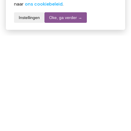
naar
ons cookiebeleid
.
Instellingen
Oke, ga verder →
Informatie over dit product
Merk
Mr Muscle
SKU
DW10711
EAN
8006540477205
Inhoud
750 ml
Stel een vraag over dit product