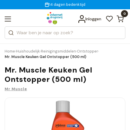
Gratis bezorging
voor 18:00 uur besteld
14 dagen bedenktijd
Bekijk alle resultaten
Zoeken
0
Categorieën
Inloggen
Merken
Home
Huishoudelijk
Reinigingsmiddelen
Ontstopper
›
›
›
›
Mr. Muscle Keuken Gel Ontstopper (500 ml)
Mr. Muscle Keuken Gel
Ontstopper (500 ml)
Mr Muscle