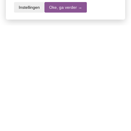
Instellingen
Oke, ga verder →
Informatie over dit product
Merk
Mr Muscle
SKU
DW10703
EAN
5000204347975
Inhoud
500 ml
Stel een vraag over dit product
Specifieke vragen over de werking of inhoud van
dit product? Stel uw vragen via