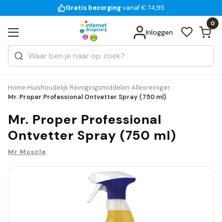
Gratis bezorging
voor 18:00 uur besteld
14 dagen bedenktijd
vanaf € 74,95
Bekijk alle resultaten
Zoeken
0
Categorieën
Inloggen
Merken
Home
Huishoudelijk
Reinigingsmiddelen
Allesreiniger
›
›
›
›
Mr. Proper Professional Ontvetter Spray (750 ml)
Mr. Proper Professional
Ontvetter Spray (750 ml)
Mr Muscle