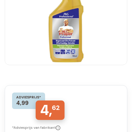
ADVIESPRIJS*
4,99
4,
62
*Adviesprijs van fabrikant
i