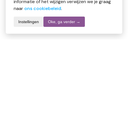
informatie of het wijzigen verwijzen we je graag
naar
ons cookiebeleid
.
Instellingen
Oke, ga verder →
Informatie over dit product
Merk
Mr Muscle
SKU
DW10708
EAN
8001090751850
Inhoud
750 ml
Stel een vraag over dit product