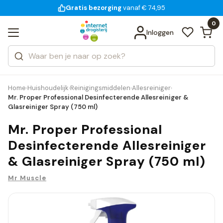
Gratis bezorging
voor 18:00 uur besteld
vanaf € 74,95
Bekijk alle resultaten
Zoeken
0
Categorieën
Inloggen
Merken
Home
Huishoudelijk
Reinigingsmiddelen
Allesreiniger
›
›
›
›
Mr. Proper Professional Desinfecterende Allesreiniger &
Glasreiniger Spray (750 ml)
Mr. Proper Professional
Desinfecterende Allesreiniger
& Glasreiniger Spray (750 ml)
Mr Muscle