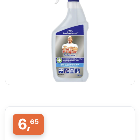
6,
65