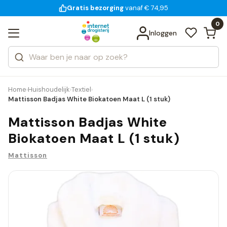
Gratis bezorging
voor 18:00 uur besteld
14 dagen bedenktijd
Bekijk alle resultaten
Zoeken
0
Categorieën
Inloggen
Merken
Home
Huishoudelijk
Textiel
›
›
›
Mattisson Badjas White Biokatoen Maat L (1 stuk)
Mattisson Badjas White
Biokatoen Maat L (1 stuk)
Mattisson