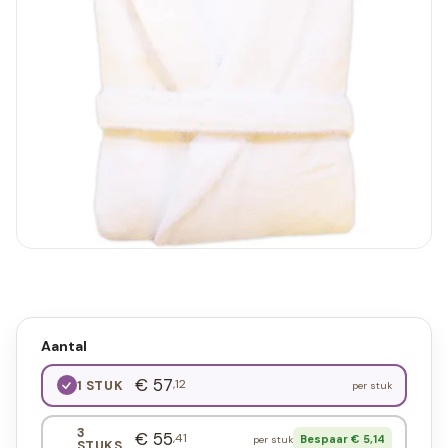
Aantal
€ 57
,12
1 STUK
per stuk
3
€ 55
,41
Bespaar € 5,14
per stuk
STUKS