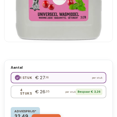
Aantal
€ 27
,16
1 STUK
per stuk
4
€ 26
,35
Bespaar € 3,26
per stuk
STUKS
ADVIESPRIJS*
32,49