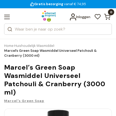
Gratis bezorging
voor 18:00 uur besteld
14 dagen bedenktijd
Bekijk alle resultaten
Zoeken
0
Categorieën
Inloggen
Merken
Home
Huishoudelijk
Wasmiddel
›
›
›
Marcel’s Green Soap Wasmiddel Universeel Patchouli &
Cranberry (3000 ml)
Marcel’s Green Soap
Wasmiddel Universeel
Patchouli & Cranberry (3000
ml)
Marcel's Green Soap