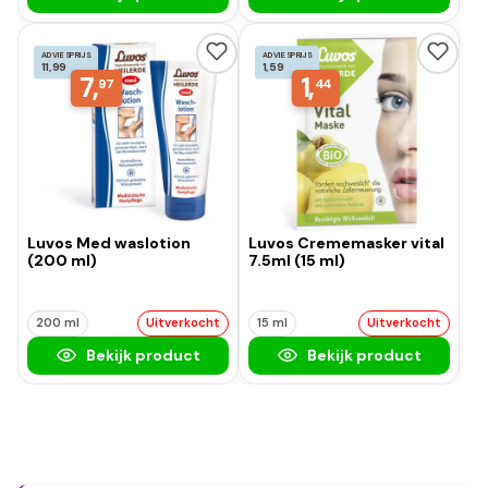
ADVIESPRIJS
ADVIESPRIJS
11,99
1,59
7,
1,
97
44
Luvos Med waslotion
Luvos Crememasker vital
(200 ml)
7.5ml (15 ml)
200 ml
Uitverkocht
15 ml
Uitverkocht
Bekijk product
Bekijk product