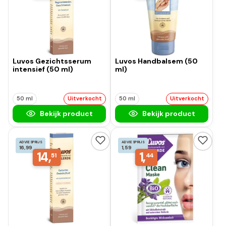
Luvos Gezichtsserum
Luvos Handbalsem (50
intensief (50 ml)
ml)
50 ml
Uitverkocht
50 ml
Uitverkocht
Bekijk product
Bekijk product
ADVIESPRIJS
ADVIESPRIJS
16,99
1,59
14,
1,
51
44