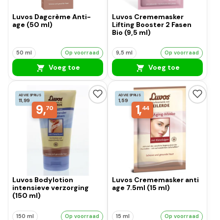
Luvos Dagcrème Anti-
Luvos Crememasker
age (50 ml)
Lifting Booster 2 Fasen
Bio (9,5 ml)
50 ml
Op voorraad
9,5 ml
Op voorraad
Voeg toe
Voeg toe
ADVIESPRIJS
ADVIESPRIJS
11,99
1,59
9,
1,
70
44
Luvos Bodylotion
Luvos Crememasker anti
intensieve verzorging
age 7.5ml (15 ml)
(150 ml)
150 ml
Op voorraad
15 ml
Op voorraad