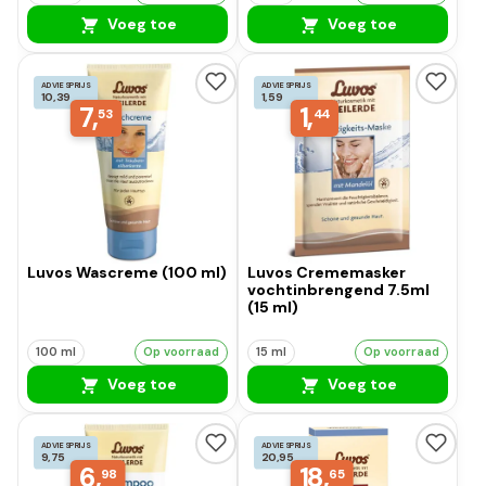
Voeg toe
Voeg toe
ADVIESPRIJS
ADVIESPRIJS
10,39
1,59
7,
1,
53
44
Luvos Wascreme (100 ml)
Luvos Crememasker
vochtinbrengend 7.5ml
(15 ml)
100 ml
Op voorraad
15 ml
Op voorraad
Voeg toe
Voeg toe
ADVIESPRIJS
ADVIESPRIJS
9,75
20,95
6,
18,
98
65