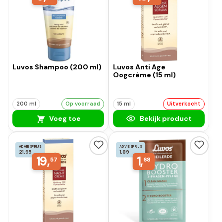
Luvos Shampoo (200 ml)
Luvos Anti Age
Oogcrème (15 ml)
200 ml
Op voorraad
15 ml
Uitverkocht
Voeg toe
Bekijk product
ADVIESPRIJS
ADVIESPRIJS
21,95
1,89
19,
1,
57
68