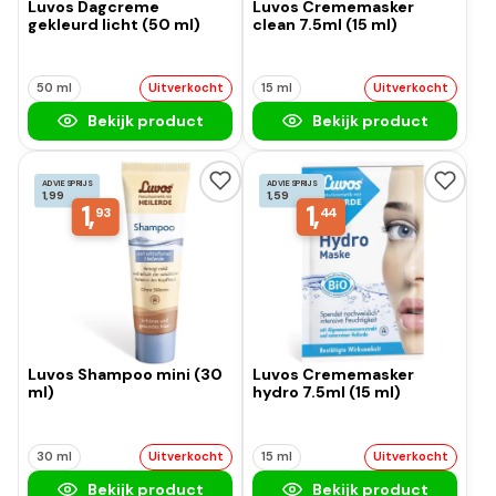
Luvos Dagcreme
Luvos Crememasker
gekleurd licht (50 ml)
clean 7.5ml (15 ml)
50 ml
Uitverkocht
15 ml
Uitverkocht
Bekijk product
Bekijk product
ADVIESPRIJS
ADVIESPRIJS
1,99
1,59
1,
1,
93
44
Luvos Shampoo mini (30
Luvos Crememasker
ml)
hydro 7.5ml (15 ml)
30 ml
Uitverkocht
15 ml
Uitverkocht
Bekijk product
Bekijk product