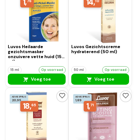
1,
14,
76
10
Luvos Heilaarde
Luvos Gezichtscreme
gezichtsmasker
hydraterend (50 ml)
onzuivere vette huid (15
ml)
15 ml
Op voorraad
50 ml
Op voorraad
Voeg toe
Voeg toe
ADVIESPRIJS
ADVIESPRIJS
20,95
1,89
18,
1,
65
71