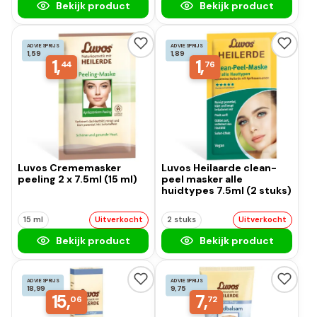
Bekijk product
Bekijk product
ADVIESPRIJS
ADVIESPRIJS
1,59
1,89
1,
1,
44
76
Luvos Crememasker
Luvos Heilaarde clean-
peeling 2 x 7.5ml (15 ml)
peel masker alle
huidtypes 7.5ml (2 stuks)
15 ml
Uitverkocht
2 stuks
Uitverkocht
Bekijk product
Bekijk product
ADVIESPRIJS
ADVIESPRIJS
18,99
9,75
15,
7,
06
72