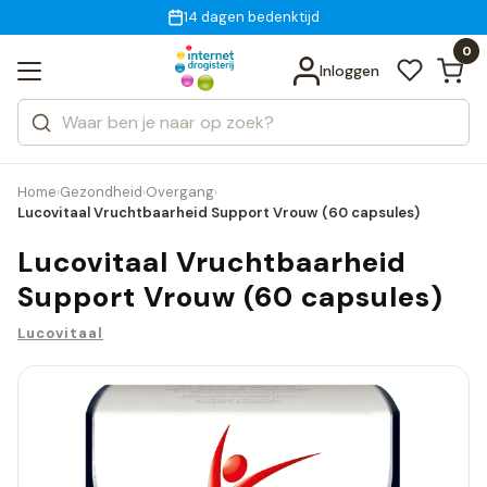
Gratis bezorging
voor 18:00 uur besteld
14 dagen bedenktijd
Bekijk alle resultaten
Zoeken
0
Categorieën
Inloggen
Merken
Home
Gezondheid
Overgang
›
›
›
Lucovitaal Vruchtbaarheid Support Vrouw (60 capsules)
Lucovitaal Vruchtbaarheid
Support Vrouw (60 capsules)
Lucovitaal