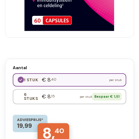
Aantal
€ 8
,40
1 STUK
per stuk
6
€ 8
,15
Bespaar € 1,51
per stuk
STUKS
ADVIESPRIJS*
19,99
8,
40