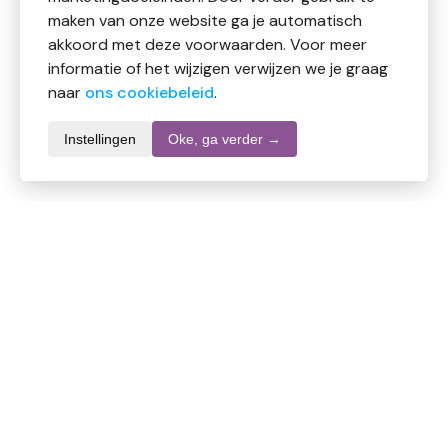
maken van onze website ga je automatisch
akkoord met deze voorwaarden. Voor meer
informatie of het wijzigen verwijzen we je graag
naar
ons cookiebeleid
.
Instellingen
Oke, ga verder →
Productomschrijving
Bevat pure Magnesiumchloride welke door de huid
wordt opgenomen. Een bad met Lucovitaal 100%
pure Magnesium Badkristallen is de perfecte manier
om te ontspannen na een lange dag of zware training.
De Magnesium wordt opgenomen door het
huidweefsel.