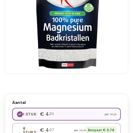
Aantal
€ 4
,20
1 STUK
per stuk
6
€ 4
,07
Bespaar € 0,76
per stuk
STUKS