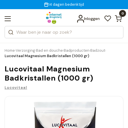
Gratis bezorging
voor 18:00 uur besteld
14 dagen bedenktijd
Bekijk alle resultaten
Zoeken
0
Categorieën
Inloggen
Merken
Home
Verzorging
Bad en douche
Badproducten
Badzout
›
›
›
›
›
Lucovitaal Magnesium Badkristallen (1000 gr)
Lucovitaal Magnesium
Badkristallen (1000 gr)
Lucovitaal