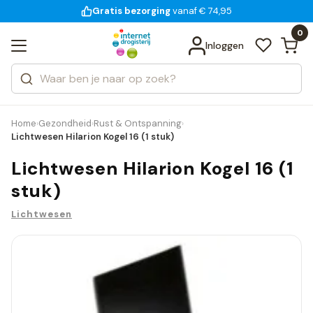
Gratis bezorging
voor 18:00 uur besteld
14 dagen bedenktijd
Bekijk alle resultaten
Zoeken
0
Categorieën
Inloggen
Merken
Home
Gezondheid
Rust & Ontspanning
›
›
›
Lichtwesen Hilarion Kogel 16 (1 stuk)
Lichtwesen Hilarion Kogel 16 (1
stuk)
Lichtwesen