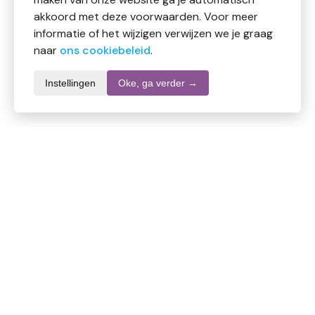
akkoord met deze voorwaarden. Voor meer
informatie of het wijzigen verwijzen we je graag
naar
ons cookiebeleid
.
Instellingen
Oke, ga verder →
Productomschrijving
LichtWesen® Nummer 16: Je plek vinden – HILARION
Samenvatting
·· Je ruimte vinden en je plaats innemen
·· Je eigen grootte en uniek zijn aanvaarden
·· Verbinding met het Hoger Bewustzijn
·· Inzicht in het Hoger Plan