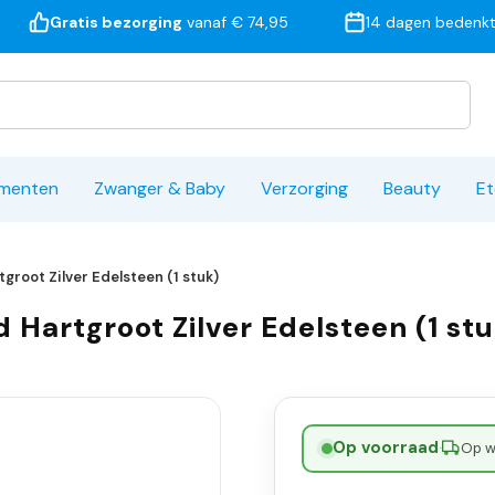
Gratis bezorging
vanaf € 74,95
14 dagen bedenkt
ementen
Zwanger & Baby
Verzorging
Beauty
Et
root Zilver Edelsteen (1 stuk)
Hartgroot Zilver Edelsteen (1 st
Op voorraad
·
Op w