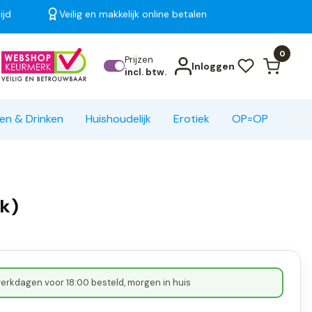
ijd
Veilig en makkelijk online betalen
Bekijk alle resultaten
0
Prijzen
Inloggen
incl. btw.
en & Drinken
Huishoudelijk
Erotiek
OP=OP
uk)
erkdagen voor 18:00 besteld, morgen in huis