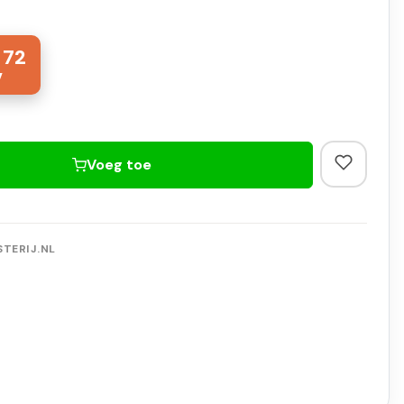
,
72
Voeg toe
TERIJ.NL