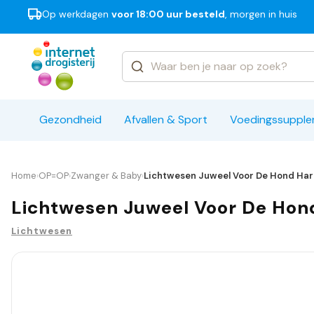
Op werkdagen
voor 18:00 uur besteld
, morgen in huis
Categorieën
Merken
Gezondheid
Afvallen & Sport
Voedingssuppl
Home
OP=OP
Zwanger & Baby
Lichtwesen Juweel Voor De Hond Hartg
›
›
›
Lichtwesen Juweel Voor De Hond 
Lichtwesen