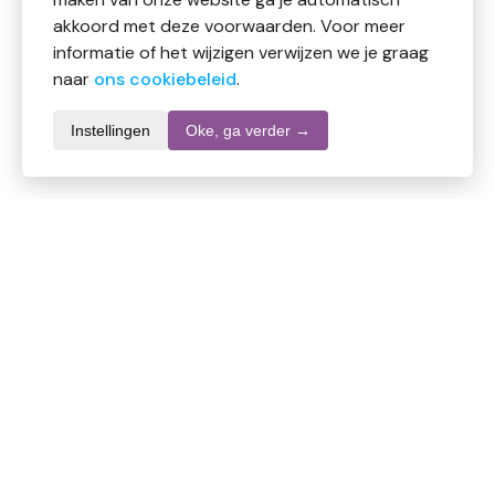
akkoord met deze voorwaarden. Voor meer
informatie of het wijzigen verwijzen we je graag
naar
ons cookiebeleid
.
Instellingen
Oke, ga verder →
Productomschrijving
Angelika tinctuur 8
Angelika is een van de Opgestegen Meesters en de
roze en paarse kleurenstraal.
Functie:
transformatie