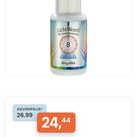
ADVIESPRIJS*
26,99
24,
44