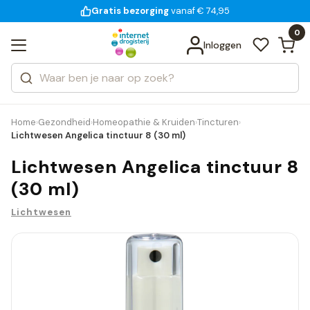
Gratis bezorging
voor 18:00 uur besteld
14 dagen bedenktijd
vanaf € 74,95
Bekijk alle resultaten
Zoeken
0
Categorieën
Inloggen
Merken
Home
Gezondheid
Homeopathie & Kruiden
Tincturen
›
›
›
›
Lichtwesen Angelica tinctuur 8 (30 ml)
Lichtwesen Angelica tinctuur 8
(30 ml)
Lichtwesen