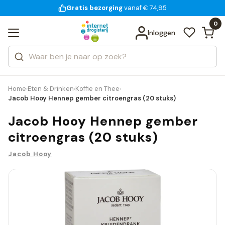
Gratis bezorging
voor 18:00 uur besteld
14 dagen bedenktijd
vanaf € 74,95
Bekijk alle resultaten
Zoeken
0
Categorieën
Inloggen
Merken
Home
Eten & Drinken
Koffie en Thee
›
›
›
Jacob Hooy Hennep gember citroengras (20 stuks)
Jacob Hooy Hennep gember
citroengras (20 stuks)
Jacob Hooy