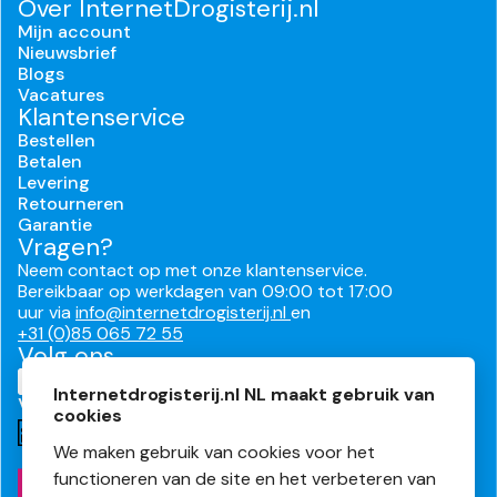
Over InternetDrogisterij.nl
Mijn account
Nieuwsbrief
Blogs
Vacatures
Klantenservice
Bestellen
Betalen
Levering
Retourneren
Garantie
Vragen?
Neem contact op met onze klantenservice.
Bereikbaar op werkdagen van 09:00 tot 17:00
uur via
info@internetdrogisterij.nl
en
+31 (0)85 065 72 55
Volg ons
Internetdrogisterij.nl NL maakt gebruik van
Veilig en makkelijk betalen
cookies
We maken gebruik van cookies voor het
functioneren van de site en het verbeteren van