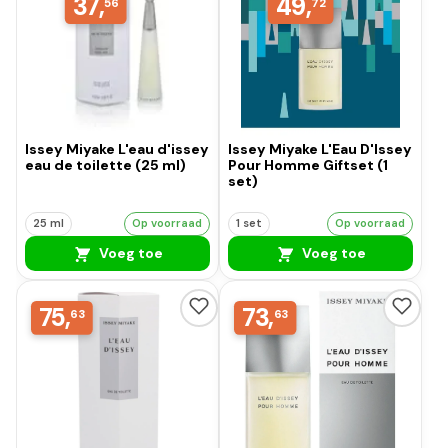
37,
49,
56
72
Issey Miyake L'eau d'issey
Issey Miyake L'Eau D'Issey
eau de toilette (25 ml)
Pour Homme Giftset (1
set)
25 ml
Op voorraad
1 set
Op voorraad
Voeg toe
Voeg toe
75,
73,
63
63